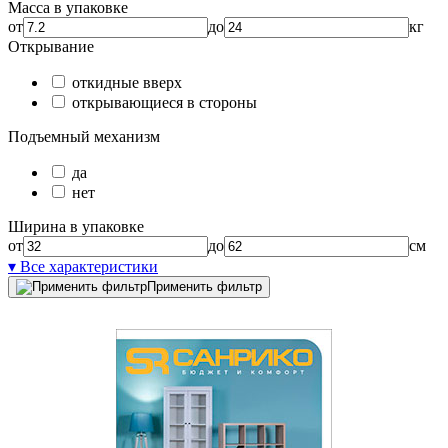
Масса в упаковке
от
до
кг
Открывание
откидные вверх
открывающиеся в стороны
Подъемный механизм
да
нет
Ширина в упаковке
от
до
см
▾ Все характеристики
Применить фильтр