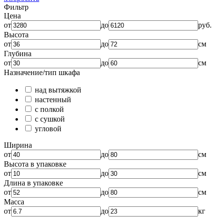
Фильтр
Цена
от
до
руб.
Высота
от
до
см
Глубина
от
до
см
Назначение/тип шкафа
над вытяжкой
настенный
с полкой
с сушкой
угловой
Ширина
от
до
см
Высота в упаковке
от
до
см
Длина в упаковке
от
до
см
Масса
от
до
кг