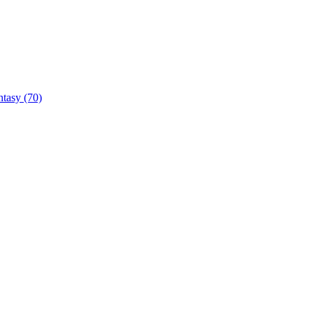
ntasy
(70)