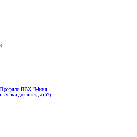
й
, Профили ПВХ "Мини"
и, сушки для посуды
(57)