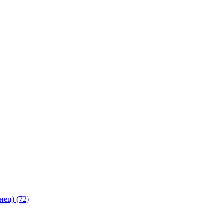
янец)
(72)