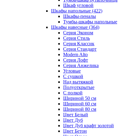
Шкаф угловой
Шкафы напольные
(422)
Шкафы-пеналы
Тумбы-шкафы напольные
Шкафы навесные
(364)
Серия Эконом
Серия Стиль
Серия Классик
Серия Стандарт
Modern Alto
Серия Лофт
Серия Анжелика
Угловые
С сушкой
Над вытяжкой
Полуоткрытые
С полкой
Шириной 50 см
Шириной 60 см
Шириной 80 см
Цвет Белый
Цвет Дуб
Цвет Дуб крафт золотой
Цвет Бетон