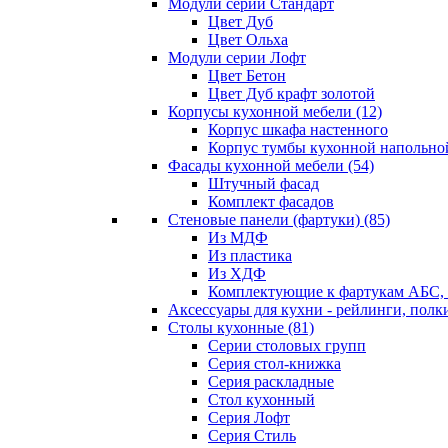
Модули серии Стандарт
Цвет Дуб
Цвет Ольха
Модули серии Лофт
Цвет Бетон
Цвет Дуб крафт золотой
Корпусы кухонной мебели
(12)
Корпус шкафа настенного
Корпус тумбы кухонной напольно
Фасады кухонной мебели
(54)
Штучный фасад
Комплект фасадов
Стеновые панели (фартуки)
(85)
Из МДФ
Из пластика
Из ХДФ
Комплектующие к фартукам АБС
Аксессуары для кухни - рейлинги, полк
Столы кухонные
(81)
Серии столовых групп
Серия стол-книжка
Серия раскладные
Стол кухонный
Серия Лофт
Серия Стиль