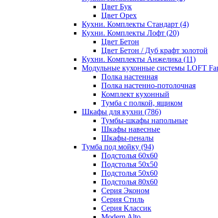
Цвет Бук
Цвет Орех
Кухни. Комплекты Стандарт
(4)
Кухни. Комплекты Лофт
(20)
Цвет Бетон
Цвет Бетон / Дуб крафт золотой
Кухни. Комплекты Анжелика
(11)
Модульные кухонные системы LOFT Fa
Полка настенная
Полка настенно-потолочная
Комплект кухонный
Тумба с полкой, ящиком
Шкафы для кухни
(786)
Тумбы-шкафы напольные
Шкафы навесные
Шкафы-пеналы
Тумба под мойку
(94)
Подстолья 60х60
Подстолья 50х50
Подстолья 50х60
Подстолья 80х60
Серия Эконом
Серия Стиль
Серия Классик
Modern Alto