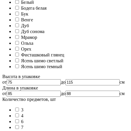
Белый
Бодега белая
Бук
Венге
Дуб
Дуб сонома
Мрамор
Ольха
Орех
Фисташковый глянец
Ясень шимо светлый
Ясень шимо темный
Высота в упаковке
от
до
см
Длина в упаковке
от
до
см
Количество предметов, шт
3
4
6
7