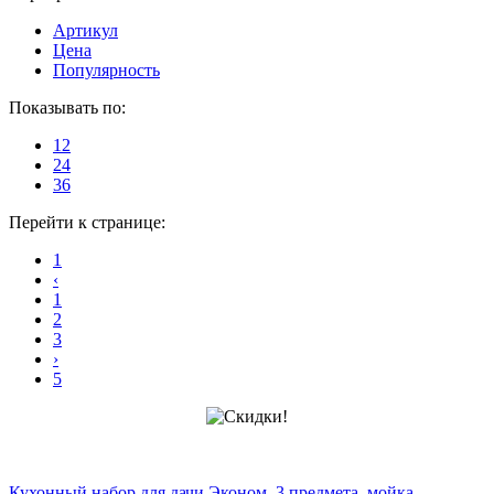
Артикул
Цена
Популярность
Показывать по:
12
24
36
Перейти к странице:
1
‹
1
2
3
›
5
Кухонный набор для дачи Эконом, 3 предмета, мойка