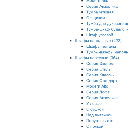
Modern Alto
Серия Анжелика
Тумба угловая
С ящиком
Тумба для духового 
Тумба-шкаф бутылоч
Шкаф угловой
Шкафы напольные
(422)
Шкафы-пеналы
Тумбы-шкафы напол
Шкафы навесные
(364)
Серия Эконом
Серия Стиль
Серия Классик
Серия Стандарт
Modern Alto
Серия Лофт
Серия Анжелика
Угловые
С сушкой
Над вытяжкой
Полуоткрытые
С полкой