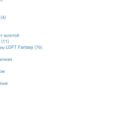
т
(4)
)
фт золотой
а
(11)
мы LOFT Fantasy
(70)
лочная
ком
ьные