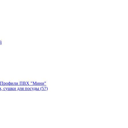
й
, Профили ПВХ "Мини"
и, сушки для посуды
(57)