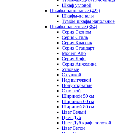
Шкаф угловой
Шкафы напольные
(422)
Шкафы-пеналы
Тумбы-шкафы напольные
Шкафы навесные
(364)
Серия Эконом
Серия Стиль
Серия Классик
Серия Стандарт
Modern Alto
Серия Лофт
Серия Анжелика
Угловые
С сушкой
Над вытяжкой
Полуоткрытые
С полкой
Шириной 50 см
Шириной 60 см
Шириной 80 см
Цвет Белый
Цвет Дуб
Цвет Дуб крафт золотой
Цвет Бетон