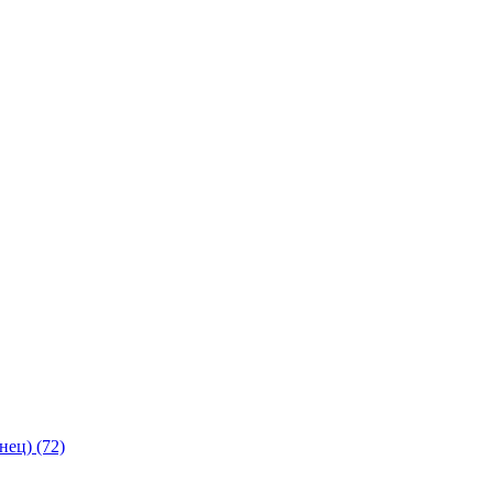
янец)
(72)