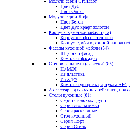
Модули серии Стандарт
Цвет Дуб
Цвет Ольха
Модули серии Лофт
Цвет Бетон
Цвет Дуб крафт золотой
Корпусы кухонной мебели
(12)
Корпус шкафа настенного
Корпус тумбы кухонной напольно
Фасады кухонной мебели
(54)
Штучный фасад
Комплект фасадов
Стеновые панели (фартуки)
(85)
Из МДФ
Из пластика
Из ХДФ
Комплектующие к фартукам АБС
Аксессуары для кухни - рейлинги, полк
Столы кухонные
(81)
Серии столовых групп
Серия стол-книжка
Серия раскладные
Стол кухонный
Серия Лофт
Серия Стиль