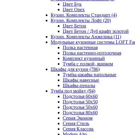
Цвет Бук
Цвет Орех
Кухни. Комплекты Стандарт
(4)
Кухни. Комплекты Лофт
(20)
Цвет Бетон
Цвет Бетон / Дуб крафт золотой
Кухни. Комплекты Анжелика
(11)
Модульные кухонные системы LOFT Fa
Полка настенная
Полка настенно-потолочная
Комплект кухонный
Тумба с полкой, ящиком
Шкафы для кухни
(786)
Тумбы-шкафы напольные
Шкафы навесные
Шкафы-пеналы
Тумба под мойку
(94)
Подстолья 60х60
Подстолья 50х50
Подстолья 50х60
Подстолья 80х60
Серия Эконом
Серия Стиль
Серия Классик
Modern Alto