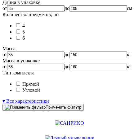
Длина в упаковке
от
до
см
Количество предметов, шт
4
5
6
Масса
от
до
кг
Масса в упаковке
от
до
кг
Тип комплекта
Прямой
Угловой
▾ Все характеристики
Применить фильтр