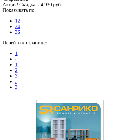
Акция! Скидка: - 4 930 руб.
Показывать по:
12
24
36
Перейти к странице:
1
‹
1
2
3
›
3