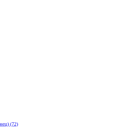
янец)
(72)