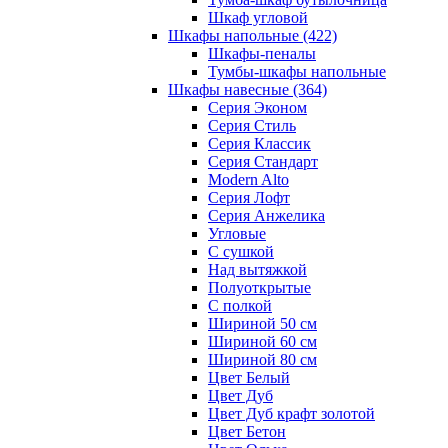
Шкаф угловой
Шкафы напольные
(422)
Шкафы-пеналы
Тумбы-шкафы напольные
Шкафы навесные
(364)
Серия Эконом
Серия Стиль
Серия Классик
Серия Стандарт
Modern Alto
Серия Лофт
Серия Анжелика
Угловые
С сушкой
Над вытяжкой
Полуоткрытые
С полкой
Шириной 50 см
Шириной 60 см
Шириной 80 см
Цвет Белый
Цвет Дуб
Цвет Дуб крафт золотой
Цвет Бетон