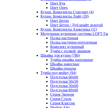
Цвет Бук
Цвет Орех
Кухни. Комплекты Стандарт
(4)
Кухни. Комплекты Лофт
(20)
Цвет Бетон
Цвет Бетон / Дуб крафт золотой
Кухни. Комплекты Анжелика
(11)
Модульные кухонные системы LOFT Fa
Полка настенная
Полка настенно-потолочная
Комплект кухонный
Тумба с полкой, ящиком
Шкафы для кухни
(786)
Тумбы-шкафы напольные
Шкафы навесные
Шкафы-пеналы
Тумба под мойку
(94)
Подстолья 60х60
Подстолья 50х50
Подстолья 50х60
Подстолья 80х60
Серия Эконом
Серия Стиль
Серия Классик
Modern Alto