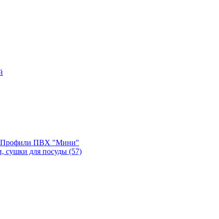
й
, Профили ПВХ "Мини"
и, сушки для посуды
(57)