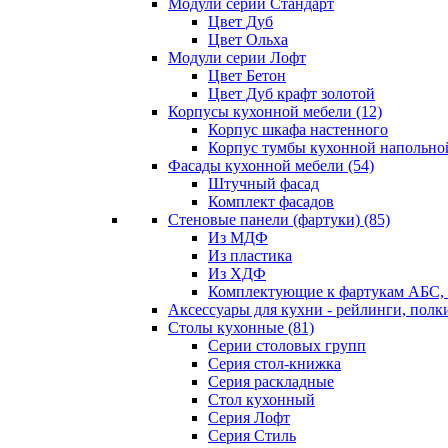
Модули серии Стандарт
Цвет Дуб
Цвет Ольха
Модули серии Лофт
Цвет Бетон
Цвет Дуб крафт золотой
Корпусы кухонной мебели
(12)
Корпус шкафа настенного
Корпус тумбы кухонной напольно
Фасады кухонной мебели
(54)
Штучный фасад
Комплект фасадов
Стеновые панели (фартуки)
(85)
Из МДФ
Из пластика
Из ХДФ
Комплектующие к фартукам АБС
Аксессуары для кухни - рейлинги, полк
Столы кухонные
(81)
Серии столовых групп
Серия стол-книжка
Серия раскладные
Стол кухонный
Серия Лофт
Серия Стиль