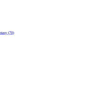
ntasy
(70)