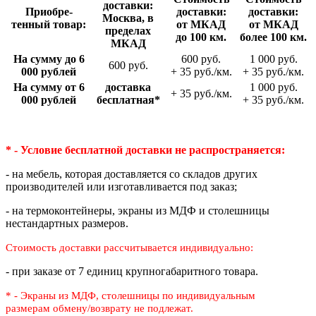
доставки:
Приобре­
доставки:
доставки:
Москва, в
тенный товар:
от МКАД
от МКАД
пределах
до 100 км.
более 100 км.
МКАД
На сумму до 6
600 руб.
1 000 руб.
600 руб.
000 рублей
+ 35 руб./км.
+ 35 руб./км.
На сумму от 6
доставка
1 000 руб.
+ 35 руб./км.
000 рублей
беспла­тная*
+ 35 руб./км.
* - Условие бесплатной доставки
не распространяется:
- на мебель, которая доставляется со складов других
производителей или изготавливается под заказ;
- на термоконтейнеры, экраны из МДФ и столешницы
нестандартных размеров.
Стоимость доставки рассчитывается индивидуально:
- при заказе от 7 единиц крупногабаритного товара.
* - Экраны из МДФ, столешницы по индивидуальным
размерам
обмену/возврату не подлежат.