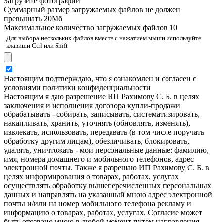
Загрузите фотографии
Cуммарный размер загружаемых файлов не должен
превышать 20Мб
Максимальное количество загружаемых файлов 10
Для выбора нескольких файлов вместе с нажатием мыши используйте
клавиши Ctrl или Shift
Настоящим подтверждаю, что я ознакомлен и согласен с
условиями политики конфиденциальности
Настоящим я даю разрешение ИП Рахимову С. Б. в целях
заключения и исполнения договора купли-продажи
обрабатывать - собирать, записывать, систематизировать,
накапливать, хранить, уточнять (обновлять, изменять),
извлекать, использовать, передавать (в том числе поручать
обработку другим лицам), обезличивать, блокировать,
удалять, уничтожать - мои персональные данные: фамилию,
имя, номера домашнего и мобильного телефонов, адрес
электронной почты. Также я разрешаю ИП Рахимову С. Б. в
целях информирования о товарах, работах, услугах
осуществлять обработку вышеперечисленных персональных
данных и направлять на указанный мною адрес электронной
почты и/или на номер мобильного телефона рекламу и
информацию о товарах, работах, услугах. Согласие может
быть отозвано мною в любой момент путем направления