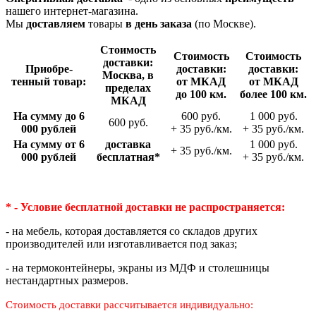
нашего интернет-магазина.
Мы
доставляем
товары
в день заказа
(по Москве).
Стои­мость
Стои­мость
Стои­мость
доставки:
Приобре­
доставки:
доставки:
Москва, в
тенный товар:
от МКАД
от МКАД
пределах
до 100 км.
более 100 км.
МКАД
На сумму до 6
600 руб.
1 000 руб.
600 руб.
000 рублей
+ 35 руб./км.
+ 35 руб./км.
На сумму от 6
доставка
1 000 руб.
+ 35 руб./км.
000 рублей
беспла­тная*
+ 35 руб./км.
* - Условие бесплатной доставки
не распространяется:
- на мебель, которая доставляется со складов других
производителей или изготавливается под заказ;
- на термоконтейнеры, экраны из МДФ и столешницы
нестандартных размеров.
Стоимость доставки рассчитывается индивидуально: