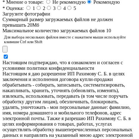
*
Мнение о товаре:
Не рекомендую
Рекомендую
*
Оценка:
1
2
3
4
5
Загрузите фотографии
Cуммарный размер загружаемых файлов не должен
превышать 20Мб
Максимальное количество загружаемых файлов 10
Для выбора нескольких файлов вместе с нажатием мыши используйте
клавиши Ctrl или Shift
Настоящим подтверждаю, что я ознакомлен и согласен с
условиями политики конфиденциальности
Настоящим я даю разрешение ИП Рахимову С. Б. в целях
заключения и исполнения договора купли-продажи
обрабатывать - собирать, записывать, систематизировать,
накапливать, хранить, уточнять (обновлять, изменять),
извлекать, использовать, передавать (в том числе поручать
обработку другим лицам), обезличивать, блокировать,
удалять, уничтожать - мои персональные данные: фамилию,
имя, номера домашнего и мобильного телефонов, адрес
электронной почты. Также я разрешаю ИП Рахимову С. Б. в
целях информирования о товарах, работах, услугах
осуществлять обработку вышеперечисленных персональных
данных и направлять на указанный мною адрес электронной