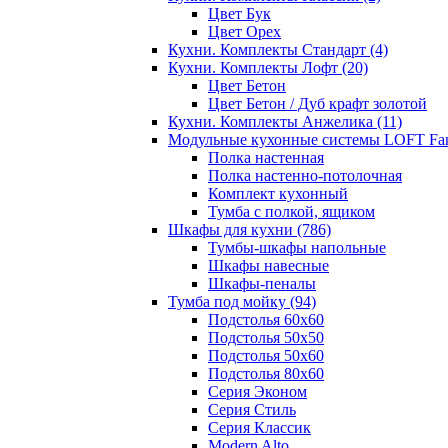
Цвет Бук
Цвет Орех
Кухни. Комплекты Стандарт
(4)
Кухни. Комплекты Лофт
(20)
Цвет Бетон
Цвет Бетон / Дуб крафт золотой
Кухни. Комплекты Анжелика
(11)
Модульные кухонные системы LOFT Fa
Полка настенная
Полка настенно-потолочная
Комплект кухонный
Тумба с полкой, ящиком
Шкафы для кухни
(786)
Тумбы-шкафы напольные
Шкафы навесные
Шкафы-пеналы
Тумба под мойку
(94)
Подстолья 60х60
Подстолья 50х50
Подстолья 50х60
Подстолья 80х60
Серия Эконом
Серия Стиль
Серия Классик
Modern Alto