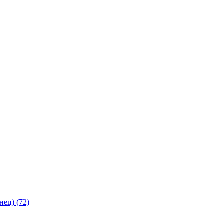
янец)
(72)