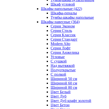
Шкаф угловой
Шкафы напольные
(422)
Шкафы-пеналы
Тумбы-шкафы напольные
Шкафы навесные
(364)
Серия Эконом
Серия Стиль
Серия Классик
Серия Стандарт
Modern Alto
Серия Лофт
Серия Анжелика
Угловые
С сушкой
Над вытяжкой
Полуоткрытые
С полкой
Шириной 50 см
Шириной 60 см
Шириной 80 см
Цвет Белый
Цвет Дуб
Цвет Дуб крафт золотой
Цвет Бетон