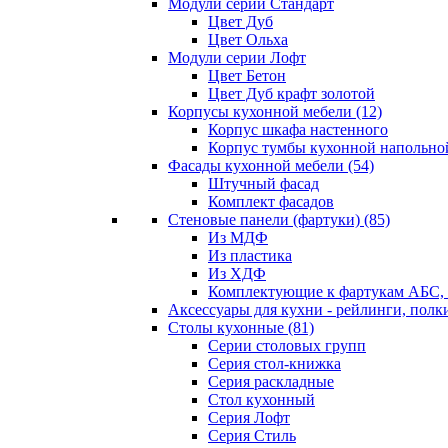
Модули серии Стандарт
Цвет Дуб
Цвет Ольха
Модули серии Лофт
Цвет Бетон
Цвет Дуб крафт золотой
Корпусы кухонной мебели
(12)
Корпус шкафа настенного
Корпус тумбы кухонной напольно
Фасады кухонной мебели
(54)
Штучный фасад
Комплект фасадов
Стеновые панели (фартуки)
(85)
Из МДФ
Из пластика
Из ХДФ
Комплектующие к фартукам АБС
Аксессуары для кухни - рейлинги, полк
Столы кухонные
(81)
Серии столовых групп
Серия стол-книжка
Серия раскладные
Стол кухонный
Серия Лофт
Серия Стиль