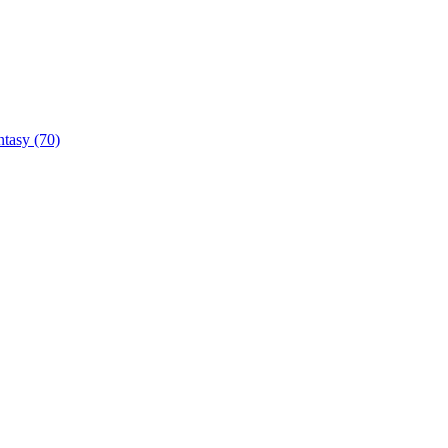
ntasy
(70)