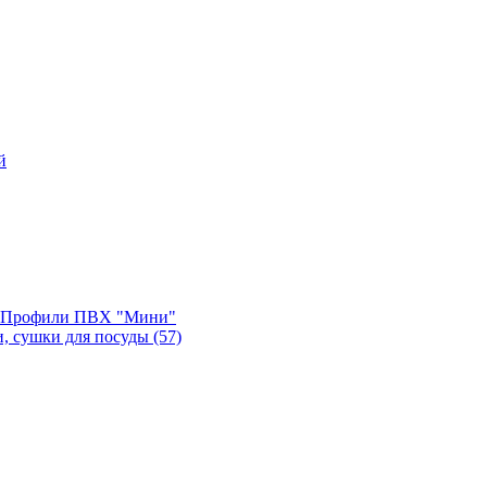
й
, Профили ПВХ "Мини"
и, сушки для посуды
(57)