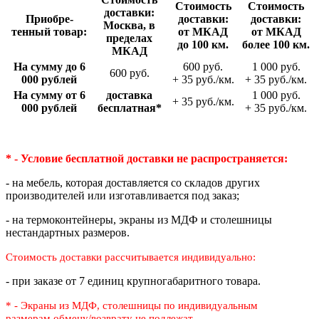
Стои­мость
Стои­мость
доставки:
Приобре­
доставки:
доставки:
Москва, в
тенный товар:
от МКАД
от МКАД
пределах
до 100 км.
более 100 км.
МКАД
На сумму до 6
600 руб.
1 000 руб.
600 руб.
000 рублей
+ 35 руб./км.
+ 35 руб./км.
На сумму от 6
доставка
1 000 руб.
+ 35 руб./км.
000 рублей
беспла­тная*
+ 35 руб./км.
* - Условие бесплатной доставки
не распространяется:
- на мебель, которая доставляется со складов других
производителей или изготавливается под заказ;
- на термоконтейнеры, экраны из МДФ и столешницы
нестандартных размеров.
Стоимость доставки рассчитывается индивидуально:
- при заказе от 7 единиц крупногабаритного товара.
* - Экраны из МДФ, столешницы по индивидуальным
размерам
обмену/возврату не подлежат.