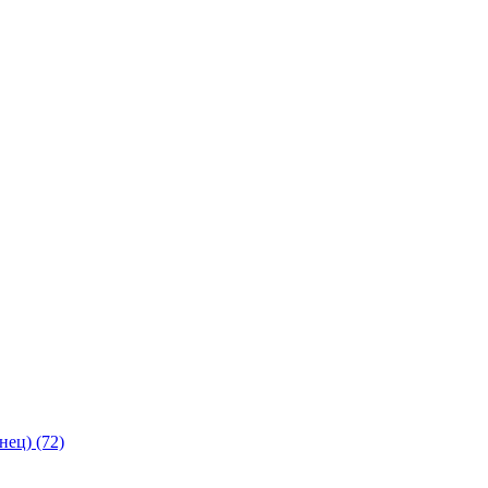
янец)
(72)