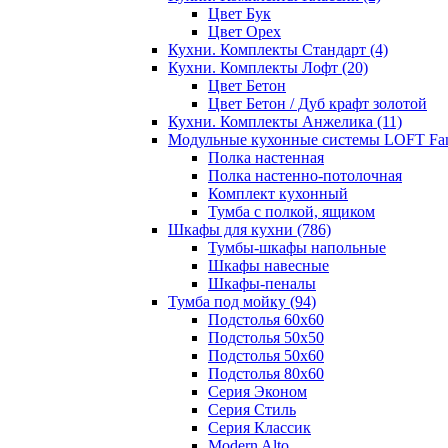
Цвет Бук
Цвет Орех
Кухни. Комплекты Стандарт
(4)
Кухни. Комплекты Лофт
(20)
Цвет Бетон
Цвет Бетон / Дуб крафт золотой
Кухни. Комплекты Анжелика
(11)
Модульные кухонные системы LOFT Fa
Полка настенная
Полка настенно-потолочная
Комплект кухонный
Тумба с полкой, ящиком
Шкафы для кухни
(786)
Тумбы-шкафы напольные
Шкафы навесные
Шкафы-пеналы
Тумба под мойку
(94)
Подстолья 60х60
Подстолья 50х50
Подстолья 50х60
Подстолья 80х60
Серия Эконом
Серия Стиль
Серия Классик
Modern Alto