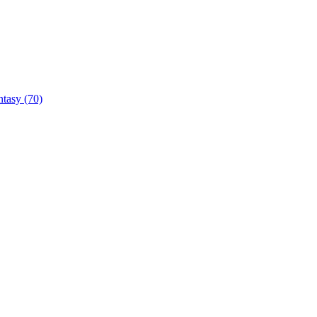
ntasy
(70)