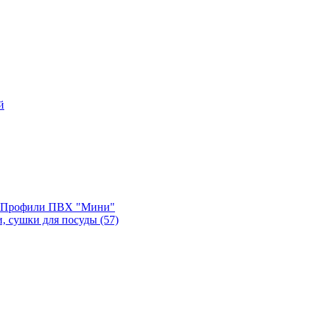
й
, Профили ПВХ "Мини"
и, сушки для посуды
(57)