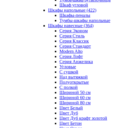
Шкаф угловой
Шкафы напольные
(422)
Шкафы-пеналы
Тумбы-шкафы напольные
Шкафы навесные
(364)
Серия Эконом
Серия Стиль
Серия Классик
Серия Стандарт
Modern Alto
Серия Лофт
Серия Анжелика
Угловые
С сушкой
Над вытяжкой
Полуоткрытые
С полкой
Шириной 50 см
Шириной 60 см
Шириной 80 см
Цвет Белый
Цвет Дуб
Цвет Дуб крафт золотой
Цвет Бетон