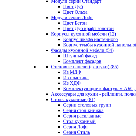
Модули серии Стандарт
Цвет Дуб
Цвет Ольха
Модули серии Лофт
Цвет Бетон
Цвет Дуб крафт золотой
Корпусы кухонной мебели
(12)
Корпус шкафа настенного
Корпус тумбы кухонной напольно
Фасады кухонной мебели
(54)
Штучный фасад
Комплект фасадов
Стеновые панели (фартуки)
(85)
Из МДФ
Из пластика
Из ХДФ
Комплектующие к фартукам АБС
Аксессуары для кухни - рейлинги, полк
Столы кухонные
(81)
Серии столовых групп
Серия стол-книжка
Серия раскладные
Стол кухонный
Серия Лофт
Серия Стиль