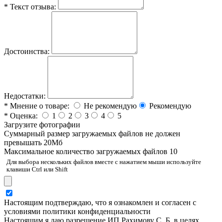
*
Текст отзыва:
Достоинства:
Недостатки:
*
Мнение о товаре:
Не рекомендую
Рекомендую
*
Оценка:
1
2
3
4
5
Загрузите фотографии
Cуммарный размер загружаемых файлов не должен
превышать 20Мб
Максимальное количество загружаемых файлов 10
Для выбора нескольких файлов вместе с нажатием мыши используйте
клавиши Ctrl или Shift
Настоящим подтверждаю, что я ознакомлен и согласен с
условиями политики конфиденциальности
Настоящим я даю разрешение ИП Рахимову С. Б. в целях