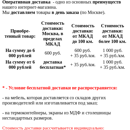
Оперативная доставка
- одно из основных
преимуществ
нашего интернет-магазина.
Мы
доставляем
товары
в день заказа
(по Москве).
Стои­мость
Стои­мость
Стои­мость
доставки:
Приобре­
доставки:
доставки:
Москва, в
тенный товар:
от МКАД
от МКАД
пределах
до 100 км.
более 100 км.
МКАД
На сумму до 6
600 руб.
1 000 руб.
600 руб.
000 рублей
+ 35 руб./км.
+ 35 руб./км.
На сумму от 6
доставка
1 000 руб.
+ 35 руб./км.
000 рублей
беспла­тная*
+ 35 руб./км.
* - Условие бесплатной доставки
не распространяется:
- на мебель, которая доставляется со складов других
производителей или изготавливается под заказ;
- на термоконтейнеры, экраны из МДФ и столешницы
нестандартных размеров.
Стоимость доставки рассчитывается индивидуально: