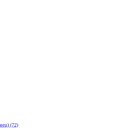
янец)
(72)