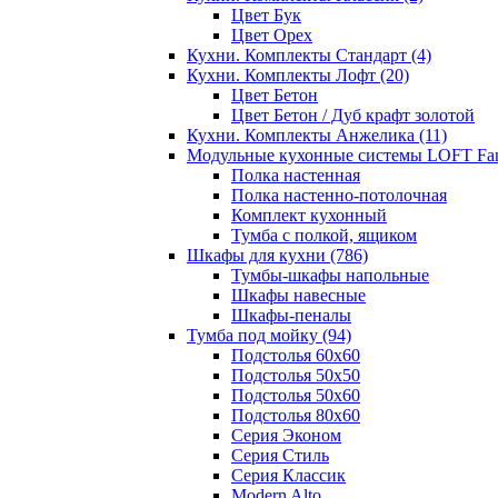
Цвет Бук
Цвет Орех
Кухни. Комплекты Стандарт
(4)
Кухни. Комплекты Лофт
(20)
Цвет Бетон
Цвет Бетон / Дуб крафт золотой
Кухни. Комплекты Анжелика
(11)
Модульные кухонные системы LOFT Fa
Полка настенная
Полка настенно-потолочная
Комплект кухонный
Тумба с полкой, ящиком
Шкафы для кухни
(786)
Тумбы-шкафы напольные
Шкафы навесные
Шкафы-пеналы
Тумба под мойку
(94)
Подстолья 60х60
Подстолья 50х50
Подстолья 50х60
Подстолья 80х60
Серия Эконом
Серия Стиль
Серия Классик
Modern Alto