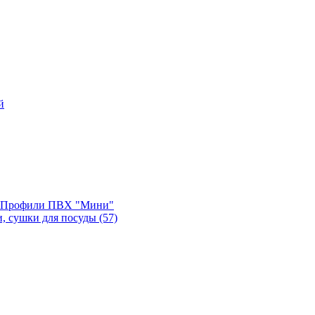
й
, Профили ПВХ "Мини"
и, сушки для посуды
(57)