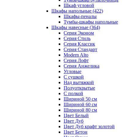
Шкаф угловой
Шкафы напольные
(422)
Шкафы-пеналы
Тумбы-шкафы напольные
Шкафы навесные
(364)
Серия Эконом
Серия Стиль
Серия Классик
Серия Стандарт
Modern Alto
Серия Лофт
Серия Анжелика
Угловые
С сушкой
Над вытяжкой
Полуоткрытые
С полкой
Шириной 50 см
Шириной 60 см
Шириной 80 см
Цвет Белый
Цвет Дуб
Цвет Дуб крафт золотой
Цвет Бетон