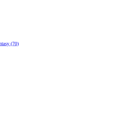
ntasy
(70)