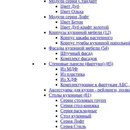
Модули серии Стандарт
Цвет Дуб
Цвет Ольха
Модули серии Лофт
Цвет Бетон
Цвет Дуб крафт золотой
Корпусы кухонной мебели
(12)
Корпус шкафа настенного
Корпус тумбы кухонной напольно
Фасады кухонной мебели
(54)
Штучный фасад
Комплект фасадов
Стеновые панели (фартуки)
(85)
Из МДФ
Из пластика
Из ХДФ
Комплектующие к фартукам АБС
Аксессуары для кухни - рейлинги, полк
Столы кухонные
(81)
Серии столовых групп
Серия стол-книжка
Серия раскладные
Стол кухонный
Серия Лофт
Серия Стиль