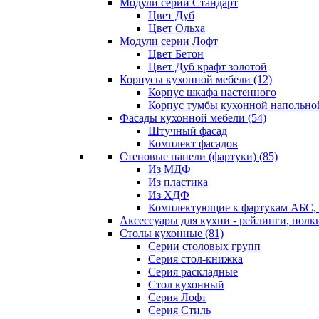
Модули серии Стандарт
Цвет Дуб
Цвет Ольха
Модули серии Лофт
Цвет Бетон
Цвет Дуб крафт золотой
Корпусы кухонной мебели
(12)
Корпус шкафа настенного
Корпус тумбы кухонной напольно
Фасады кухонной мебели
(54)
Штучный фасад
Комплект фасадов
Стеновые панели (фартуки)
(85)
Из МДФ
Из пластика
Из ХДФ
Комплектующие к фартукам АБС
Аксессуары для кухни - рейлинги, полк
Столы кухонные
(81)
Серии столовых групп
Серия стол-книжка
Серия раскладные
Стол кухонный
Серия Лофт
Серия Стиль