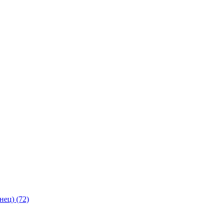
янец)
(72)