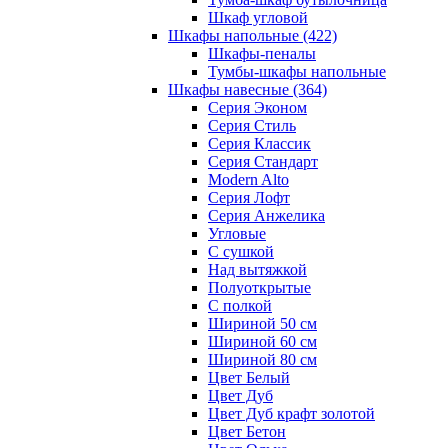
Шкаф угловой
Шкафы напольные
(422)
Шкафы-пеналы
Тумбы-шкафы напольные
Шкафы навесные
(364)
Серия Эконом
Серия Стиль
Серия Классик
Серия Стандарт
Modern Alto
Серия Лофт
Серия Анжелика
Угловые
С сушкой
Над вытяжкой
Полуоткрытые
С полкой
Шириной 50 см
Шириной 60 см
Шириной 80 см
Цвет Белый
Цвет Дуб
Цвет Дуб крафт золотой
Цвет Бетон