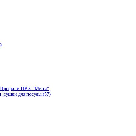
й
, Профили ПВХ "Мини"
и, сушки для посуды
(57)