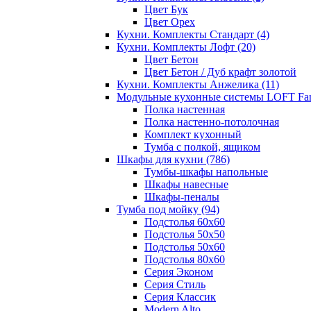
Цвет Бук
Цвет Орех
Кухни. Комплекты Стандарт
(4)
Кухни. Комплекты Лофт
(20)
Цвет Бетон
Цвет Бетон / Дуб крафт золотой
Кухни. Комплекты Анжелика
(11)
Модульные кухонные системы LOFT Fa
Полка настенная
Полка настенно-потолочная
Комплект кухонный
Тумба с полкой, ящиком
Шкафы для кухни
(786)
Тумбы-шкафы напольные
Шкафы навесные
Шкафы-пеналы
Тумба под мойку
(94)
Подстолья 60х60
Подстолья 50х50
Подстолья 50х60
Подстолья 80х60
Серия Эконом
Серия Стиль
Серия Классик
Modern Alto