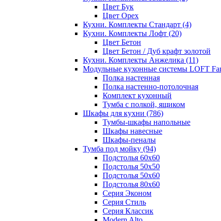
Цвет Бук
Цвет Орех
Кухни. Комплекты Стандарт
(4)
Кухни. Комплекты Лофт
(20)
Цвет Бетон
Цвет Бетон / Дуб крафт золотой
Кухни. Комплекты Анжелика
(11)
Модульные кухонные системы LOFT Fa
Полка настенная
Полка настенно-потолочная
Комплект кухонный
Тумба с полкой, ящиком
Шкафы для кухни
(786)
Тумбы-шкафы напольные
Шкафы навесные
Шкафы-пеналы
Тумба под мойку
(94)
Подстолья 60х60
Подстолья 50х50
Подстолья 50х60
Подстолья 80х60
Серия Эконом
Серия Стиль
Серия Классик
Modern Alto