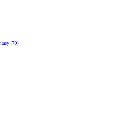
ntasy
(70)