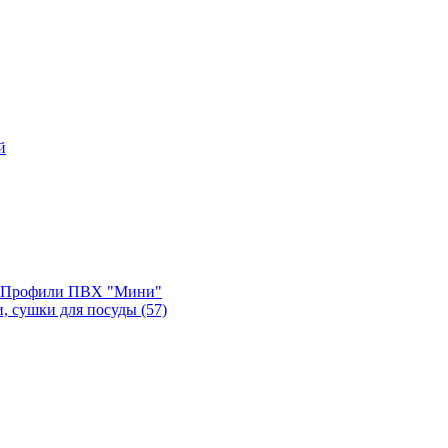
й
, Профили ПВХ "Мини"
и, сушки для посуды
(57)