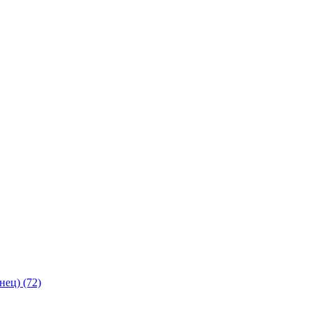
янец)
(72)