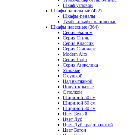
Шкаф угловой
Шкафы напольные
(422)
Шкафы-пеналы
Тумбы-шкафы напольные
Шкафы навесные
(364)
Серия Эконом
Серия Стиль
Серия Классик
Серия Стандарт
Modern Alto
Серия Лофт
Серия Анжелика
Угловые
С сушкой
Над вытяжкой
Полуоткрытые
С полкой
Шириной 50 см
Шириной 60 см
Шириной 80 см
Цвет Белый
Цвет Дуб
Цвет Дуб крафт золотой
Цвет Бетон