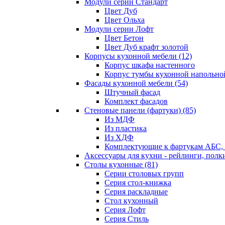
Модули серии Стандарт
Цвет Дуб
Цвет Ольха
Модули серии Лофт
Цвет Бетон
Цвет Дуб крафт золотой
Корпусы кухонной мебели
(12)
Корпус шкафа настенного
Корпус тумбы кухонной напольно
Фасады кухонной мебели
(54)
Штучный фасад
Комплект фасадов
Стеновые панели (фартуки)
(85)
Из МДФ
Из пластика
Из ХДФ
Комплектующие к фартукам АБС
Аксессуары для кухни - рейлинги, полк
Столы кухонные
(81)
Серии столовых групп
Серия стол-книжка
Серия раскладные
Стол кухонный
Серия Лофт
Серия Стиль