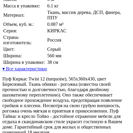
Масса в упаковке:
6.1 кг
Ткань, массив дерева, ДСП, фанера,
Материал:
ППУ
Объем, куб. м.:
0.087 м³
Серия:
КИРКАС
Страна-
Россия
изготовитель:
Цвет:
Серый
Ширина:
560 мм
Ширина в упаковке:
38 см
▾ Все характеристики
Пуф Киркас Twist 12 (turquoise), 565х360х430, цвет
Бирюзовый. Ткань обивки - рогожка (известна своей
прочностью и долговечностью, благодаря двойному
шахматному переплетению). Оно также обеспечивает
свободное прохождение воздуха, предотвращая появление
грибков и плесени. Несмотря на свою грубую внешность,
рогожка очень мягкая и приятная в прикосновении. Пуф
Тайвас и кресло Тойво - достойное отражение мебели для
отдыха в скандинавском стиле украсит гостиную в Вашем
доме. Гарантийный срок для жилых и общественных
помещений 18 месяцев.