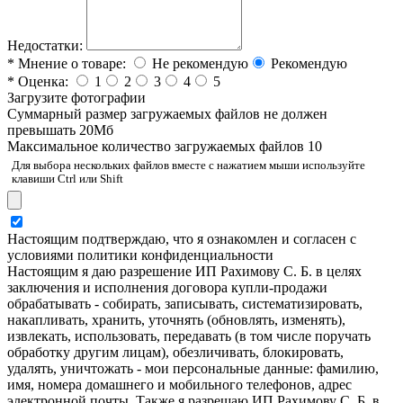
Недостатки:
*
Мнение о товаре:
Не рекомендую
Рекомендую
*
Оценка:
1
2
3
4
5
Загрузите фотографии
Cуммарный размер загружаемых файлов не должен
превышать 20Мб
Максимальное количество загружаемых файлов 10
Для выбора нескольких файлов вместе с нажатием мыши используйте
клавиши Ctrl или Shift
Настоящим подтверждаю, что я ознакомлен и согласен с
условиями политики конфиденциальности
Настоящим я даю разрешение ИП Рахимову С. Б. в целях
заключения и исполнения договора купли-продажи
обрабатывать - собирать, записывать, систематизировать,
накапливать, хранить, уточнять (обновлять, изменять),
извлекать, использовать, передавать (в том числе поручать
обработку другим лицам), обезличивать, блокировать,
удалять, уничтожать - мои персональные данные: фамилию,
имя, номера домашнего и мобильного телефонов, адрес
электронной почты. Также я разрешаю ИП Рахимову С. Б. в