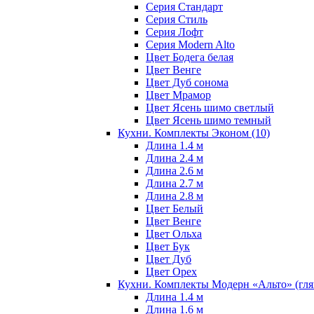
Серия Стандарт
Серия Стиль
Серия Лофт
Серия Modern Alto
Цвет Бодега белая
Цвет Венге
Цвет Дуб сонома
Цвет Мрамор
Цвет Ясень шимо светлый
Цвет Ясень шимо темный
Кухни. Комплекты Эконом
(10)
Длина 1.4 м
Длина 2.4 м
Длина 2.6 м
Длина 2.7 м
Длина 2.8 м
Цвет Белый
Цвет Венге
Цвет Ольха
Цвет Бук
Цвет Дуб
Цвет Орех
Кухни. Комплекты Модерн «Альто» (гл
Длина 1.4 м
Длина 1.6 м