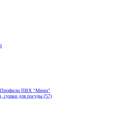
й
, Профили ПВХ "Мини"
и, сушки для посуды
(57)