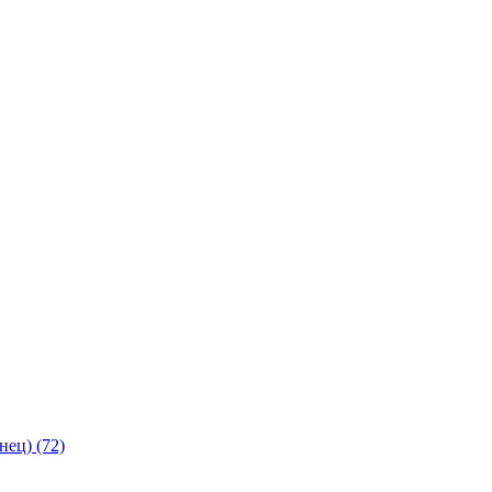
янец)
(72)