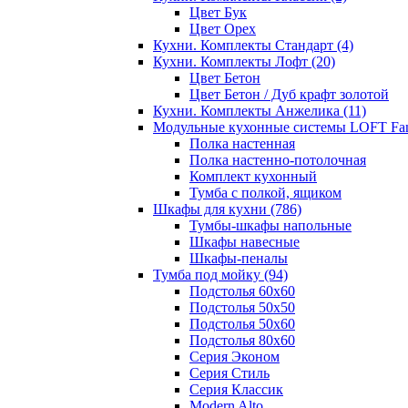
Цвет Бук
Цвет Орех
Кухни. Комплекты Стандарт
(4)
Кухни. Комплекты Лофт
(20)
Цвет Бетон
Цвет Бетон / Дуб крафт золотой
Кухни. Комплекты Анжелика
(11)
Модульные кухонные системы LOFT Fa
Полка настенная
Полка настенно-потолочная
Комплект кухонный
Тумба с полкой, ящиком
Шкафы для кухни
(786)
Тумбы-шкафы напольные
Шкафы навесные
Шкафы-пеналы
Тумба под мойку
(94)
Подстолья 60х60
Подстолья 50х50
Подстолья 50х60
Подстолья 80х60
Серия Эконом
Серия Стиль
Серия Классик
Modern Alto