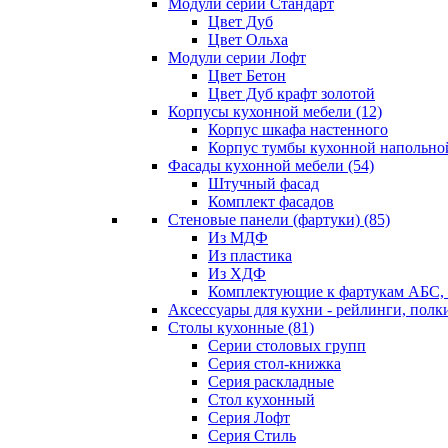
Модули серии Стандарт
Цвет Дуб
Цвет Ольха
Модули серии Лофт
Цвет Бетон
Цвет Дуб крафт золотой
Корпусы кухонной мебели
(12)
Корпус шкафа настенного
Корпус тумбы кухонной напольно
Фасады кухонной мебели
(54)
Штучный фасад
Комплект фасадов
Стеновые панели (фартуки)
(85)
Из МДФ
Из пластика
Из ХДФ
Комплектующие к фартукам АБС
Аксессуары для кухни - рейлинги, полк
Столы кухонные
(81)
Серии столовых групп
Серия стол-книжка
Серия раскладные
Стол кухонный
Серия Лофт
Серия Стиль