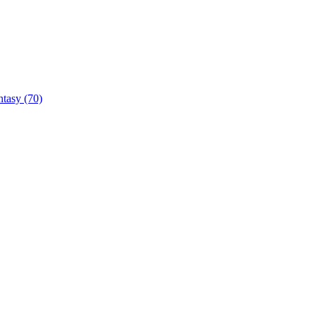
ntasy
(70)