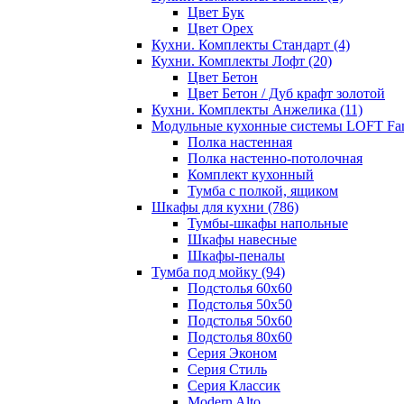
Цвет Бук
Цвет Орех
Кухни. Комплекты Стандарт
(4)
Кухни. Комплекты Лофт
(20)
Цвет Бетон
Цвет Бетон / Дуб крафт золотой
Кухни. Комплекты Анжелика
(11)
Модульные кухонные системы LOFT Fa
Полка настенная
Полка настенно-потолочная
Комплект кухонный
Тумба с полкой, ящиком
Шкафы для кухни
(786)
Тумбы-шкафы напольные
Шкафы навесные
Шкафы-пеналы
Тумба под мойку
(94)
Подстолья 60х60
Подстолья 50х50
Подстолья 50х60
Подстолья 80х60
Серия Эконом
Серия Стиль
Серия Классик
Modern Alto