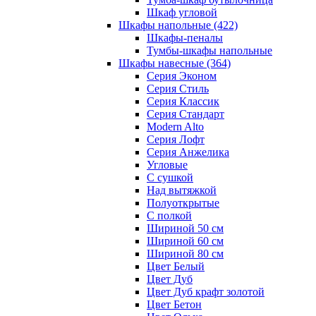
Шкаф угловой
Шкафы напольные
(422)
Шкафы-пеналы
Тумбы-шкафы напольные
Шкафы навесные
(364)
Серия Эконом
Серия Стиль
Серия Классик
Серия Стандарт
Modern Alto
Серия Лофт
Серия Анжелика
Угловые
С сушкой
Над вытяжкой
Полуоткрытые
С полкой
Шириной 50 см
Шириной 60 см
Шириной 80 см
Цвет Белый
Цвет Дуб
Цвет Дуб крафт золотой
Цвет Бетон