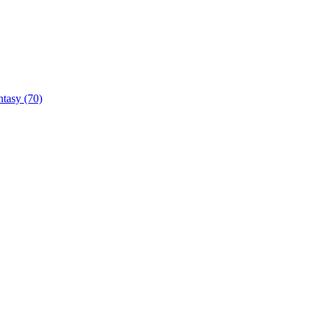
ntasy
(70)