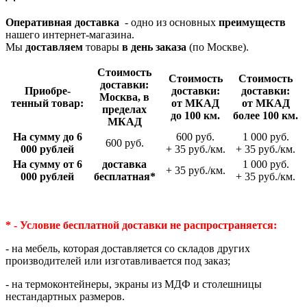
Оперативная доставка
- одно из основных
преимуществ
нашего интернет-магазина.
Мы
доставляем
товары
в день заказа
(по Москве).
Стои­мость
Стои­мость
Стои­мость
доставки:
Приобре­
доставки:
доставки:
Москва, в
тенный товар:
от МКАД
от МКАД
пределах
до 100 км.
более 100 км.
МКАД
На сумму до 6
600 руб.
1 000 руб.
600 руб.
000 рублей
+ 35 руб./км.
+ 35 руб./км.
На сумму от 6
доставка
1 000 руб.
+ 35 руб./км.
000 рублей
беспла­тная*
+ 35 руб./км.
* - Условие бесплатной доставки
не распространяется:
- на мебель, которая доставляется со складов других
производителей или изготавливается под заказ;
- на термоконтейнеры, экраны из МДФ и столешницы
нестандартных размеров.