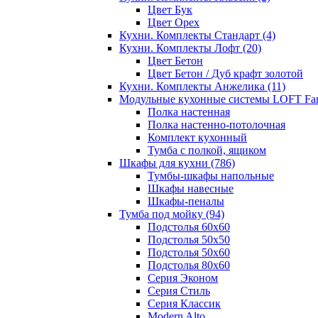
Цвет Бук
Цвет Орех
Кухни. Комплекты Стандарт
(4)
Кухни. Комплекты Лофт
(20)
Цвет Бетон
Цвет Бетон / Дуб крафт золотой
Кухни. Комплекты Анжелика
(11)
Модульные кухонные системы LOFT Fa
Полка настенная
Полка настенно-потолочная
Комплект кухонный
Тумба с полкой, ящиком
Шкафы для кухни
(786)
Тумбы-шкафы напольные
Шкафы навесные
Шкафы-пеналы
Тумба под мойку
(94)
Подстолья 60х60
Подстолья 50х50
Подстолья 50х60
Подстолья 80х60
Серия Эконом
Серия Стиль
Серия Классик
Modern Alto