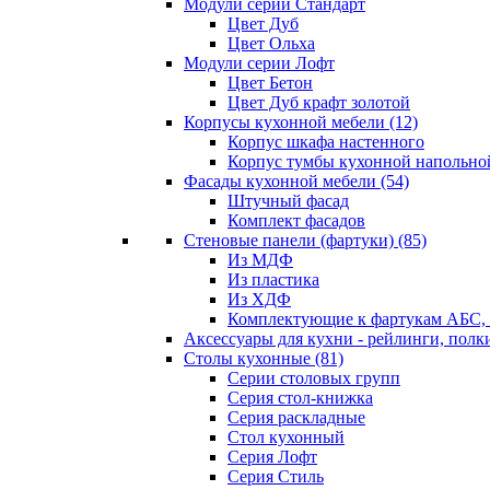
Модули серии Стандарт
Цвет Дуб
Цвет Ольха
Модули серии Лофт
Цвет Бетон
Цвет Дуб крафт золотой
Корпусы кухонной мебели
(12)
Корпус шкафа настенного
Корпус тумбы кухонной напольно
Фасады кухонной мебели
(54)
Штучный фасад
Комплект фасадов
Стеновые панели (фартуки)
(85)
Из МДФ
Из пластика
Из ХДФ
Комплектующие к фартукам АБС
Аксессуары для кухни - рейлинги, полк
Столы кухонные
(81)
Серии столовых групп
Серия стол-книжка
Серия раскладные
Стол кухонный
Серия Лофт
Серия Стиль