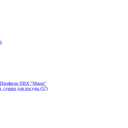
й
, Профили ПВХ "Мини"
и, сушки для посуды
(57)