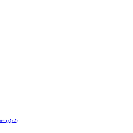
янец)
(72)