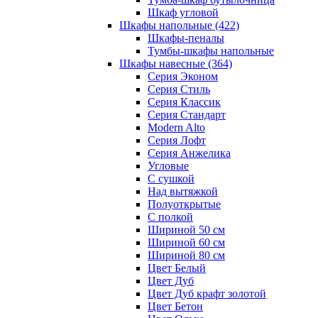
Шкаф угловой
Шкафы напольные
(422)
Шкафы-пеналы
Тумбы-шкафы напольные
Шкафы навесные
(364)
Серия Эконом
Серия Стиль
Серия Классик
Серия Стандарт
Modern Alto
Серия Лофт
Серия Анжелика
Угловые
С сушкой
Над вытяжкой
Полуоткрытые
С полкой
Шириной 50 см
Шириной 60 см
Шириной 80 см
Цвет Белый
Цвет Дуб
Цвет Дуб крафт золотой
Цвет Бетон