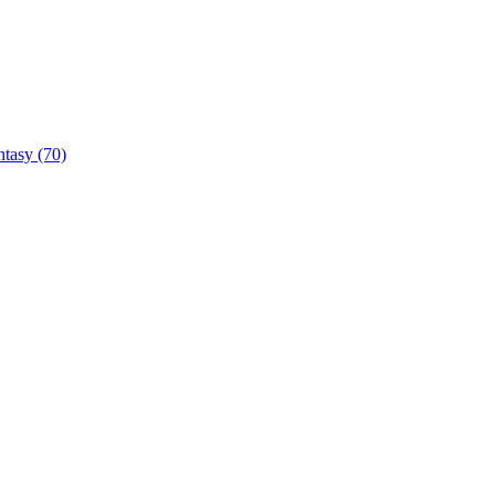
ntasy
(70)