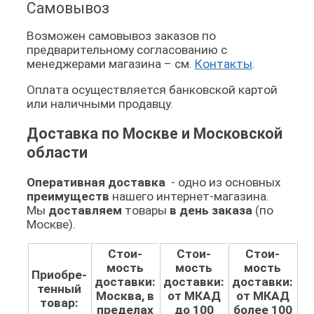
Самовывоз
Возможен самовывоз заказов по
предварительному согласованию с
менеджерами магазина – см.
Контакты
.
Оплата осуществляется банковской картой
или наличными продавцу.
Доставка по Москве и Московской
области
Оперативная доставка
- одно из основных
преимуществ
нашего интернет-магазина.
Мы
доставляем
товары
в день заказа
(по
Москве).
Стои­
Стои­
Стои­
мость
мость
мость
Приобре­
доставки:
доставки:
доставки:
тенный
Москва, в
от МКАД
от МКАД
товар:
пределах
до 100
более 100