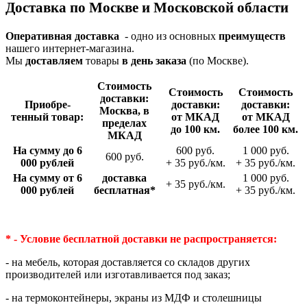
Доставка по Москве и Московской области
Оперативная доставка
- одно из основных
преимуществ
нашего интернет-магазина.
Мы
доставляем
товары
в день заказа
(по Москве).
Стои­мость
Стои­мость
Стои­мость
доставки:
Приобре­
доставки:
доставки:
Москва, в
тенный товар:
от МКАД
от МКАД
пределах
до 100 км.
более 100 км.
МКАД
На сумму до 6
600 руб.
1 000 руб.
600 руб.
000 рублей
+ 35 руб./км.
+ 35 руб./км.
На сумму от 6
доставка
1 000 руб.
+ 35 руб./км.
000 рублей
беспла­тная*
+ 35 руб./км.
* - Условие бесплатной доставки
не распространяется:
- на мебель, которая доставляется со складов других
производителей или изготавливается под заказ;
- на термоконтейнеры, экраны из МДФ и столешницы