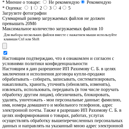
*
Мнение о товаре:
Не рекомендую
Рекомендую
*
Оценка:
1
2
3
4
5
Загрузите фотографии
Cуммарный размер загружаемых файлов не должен
превышать 20Мб
Максимальное количество загружаемых файлов 10
Для выбора нескольких файлов вместе с нажатием мыши используйте
клавиши Ctrl или Shift
Настоящим подтверждаю, что я ознакомлен и согласен с
условиями политики конфиденциальности
Настоящим я даю разрешение ИП Рахимову С. Б. в целях
заключения и исполнения договора купли-продажи
обрабатывать - собирать, записывать, систематизировать,
накапливать, хранить, уточнять (обновлять, изменять),
извлекать, использовать, передавать (в том числе поручать
обработку другим лицам), обезличивать, блокировать,
удалять, уничтожать - мои персональные данные: фамилию,
имя, номера домашнего и мобильного телефонов, адрес
электронной почты. Также я разрешаю ИП Рахимову С. Б. в
целях информирования о товарах, работах, услугах
осуществлять обработку вышеперечисленных персональных
данных и направлять на указанный мною адрес электронной