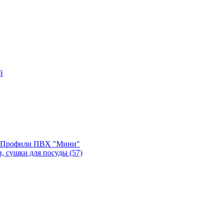
й
, Профили ПВХ "Мини"
и, сушки для посуды
(57)