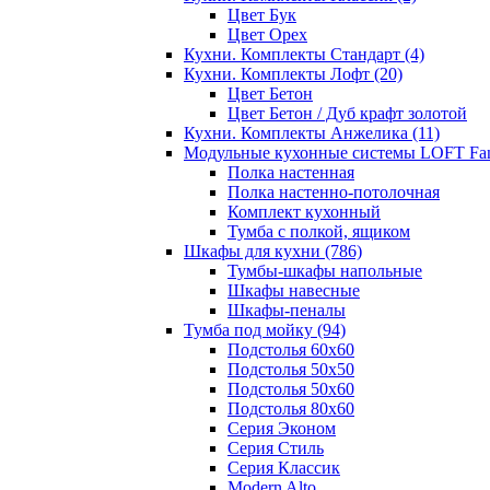
Цвет Бук
Цвет Орех
Кухни. Комплекты Стандарт
(4)
Кухни. Комплекты Лофт
(20)
Цвет Бетон
Цвет Бетон / Дуб крафт золотой
Кухни. Комплекты Анжелика
(11)
Модульные кухонные системы LOFT Fa
Полка настенная
Полка настенно-потолочная
Комплект кухонный
Тумба с полкой, ящиком
Шкафы для кухни
(786)
Тумбы-шкафы напольные
Шкафы навесные
Шкафы-пеналы
Тумба под мойку
(94)
Подстолья 60х60
Подстолья 50х50
Подстолья 50х60
Подстолья 80х60
Серия Эконом
Серия Стиль
Серия Классик
Modern Alto