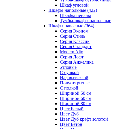
Шкаф угловой
Шкафы напольные
(422)
Шкафы-пеналы
Тумбы-шкафы напольные
Шкафы навесные
(364)
Серия Эконом
Серия Стиль
Серия Классик
Серия Стандарт
Modern Alto
Серия Лофт
Серия Анжелика
Угловые
С сушкой
Над вытяжкой
Полуоткрытые
С полкой
Шириной 50 см
Шириной 60 см
Шириной 80 см
Цвет Белый
Цвет Дуб
Цвет Дуб крафт золотой
Цвет Бетон