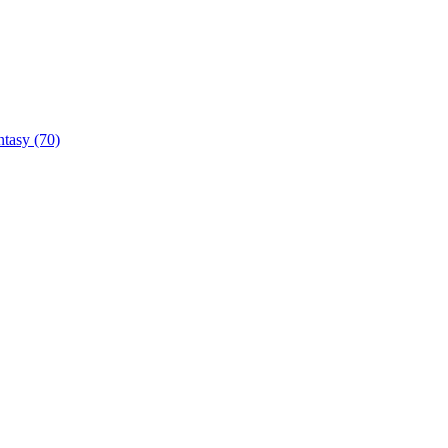
ntasy
(70)