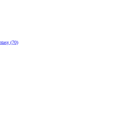
ntasy
(70)