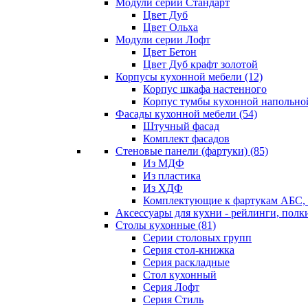
Модули серии Стандарт
Цвет Дуб
Цвет Ольха
Модули серии Лофт
Цвет Бетон
Цвет Дуб крафт золотой
Корпусы кухонной мебели
(12)
Корпус шкафа настенного
Корпус тумбы кухонной напольно
Фасады кухонной мебели
(54)
Штучный фасад
Комплект фасадов
Стеновые панели (фартуки)
(85)
Из МДФ
Из пластика
Из ХДФ
Комплектующие к фартукам АБС
Аксессуары для кухни - рейлинги, полк
Столы кухонные
(81)
Серии столовых групп
Серия стол-книжка
Серия раскладные
Стол кухонный
Серия Лофт
Серия Стиль