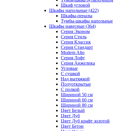
Шкаф угловой
Шкафы напольные
(422)
Шкафы-пеналы
Тумбы-шкафы напольные
Шкафы навесные
(364)
Серия Эконом
Серия Стиль
Серия Классик
Серия Стандарт
Modern Alto
Серия Лофт
Серия Анжелика
Угловые
С сушкой
Над вытяжкой
Полуоткрытые
С полкой
Шириной 50 см
Шириной 60 см
Шириной 80 см
Цвет Белый
Цвет Дуб
Цвет Дуб крафт золотой
Цвет Бетон