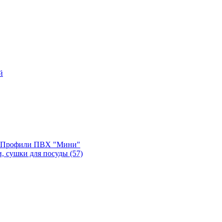
й
, Профили ПВХ "Мини"
и, сушки для посуды
(57)