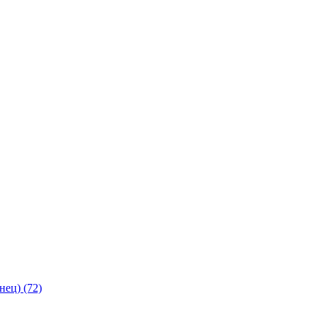
янец)
(72)