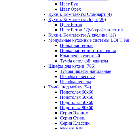
Цвет Бук
Цвет Орех
Кухни. Комплекты Стандарт
(4)
Кухни. Комплекты Лофт
(20)
Цвет Бетон
Цвет Бетон / Дуб крафт золотой
Кухни. Комплекты Анжелика
(11)
Модульные кухонные системы LOFT Fa
Полка настенная
Полка настенно-потолочная
Комплект кухонный
Тумба с полкой, ящиком
Шкафы для кухни
(786)
Тумбы-шкафы напольные
Шкафы навесные
Шкафы-пеналы
Тумба под мойку
(94)
Подстолья 60х60
Подстолья 50х50
Подстолья 50х60
Подстолья 80х60
Серия Эконом
Серия Стиль
Серия Классик
Modern Alto