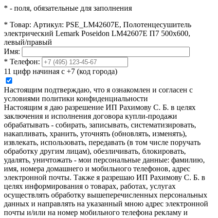
*
- поля, обязательные для заполнения
*
Товар:
Артикул: PSE_LM42607E, Полотенцесушитель
электрический Lemark Poseidon LM42607E П7 500x600,
левый/правый
Имя:
*
Телефон:
11 цифр начиная с +7 (код города)
Настоящим подтверждаю, что я ознакомлен и согласен с
условиями политики конфиденциальности
Настоящим я даю разрешение ИП Рахимову С. Б. в целях
заключения и исполнения договора купли-продажи
обрабатывать - собирать, записывать, систематизировать,
накапливать, хранить, уточнять (обновлять, изменять),
извлекать, использовать, передавать (в том числе поручать
обработку другим лицам), обезличивать, блокировать,
удалять, уничтожать - мои персональные данные: фамилию,
имя, номера домашнего и мобильного телефонов, адрес
электронной почты. Также я разрешаю ИП Рахимову С. Б. в
целях информирования о товарах, работах, услугах
осуществлять обработку вышеперечисленных персональных
данных и направлять на указанный мною адрес электронной
почты и/или на номер мобильного телефона рекламу и