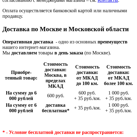
согласованию с менеджерами магазина – см.
Контакты
.
Оплата осуществляется банковской картой или наличными
продавцу.
Доставка по Москве и Московской области
Оперативная доставка
- одно из основных
преимуществ
нашего интернет-магазина.
Мы
доставляем
товары
в день заказа
(по Москве).
Стои­мость
Стои­мость
Стои­мость
доставки:
Приобре­
доставки:
доставки:
Москва, в
тенный товар:
от МКАД
от МКАД
пределах
до 100 км.
более 100 км.
МКАД
На сумму до 6
600 руб.
1 000 руб.
600 руб.
000 рублей
+ 35 руб./км.
+ 35 руб./км.
На сумму от 6
доставка
1 000 руб.
+ 35 руб./км.
000 рублей
беспла­тная*
+ 35 руб./км.
* - Условие бесплатной доставки
не распространяется: