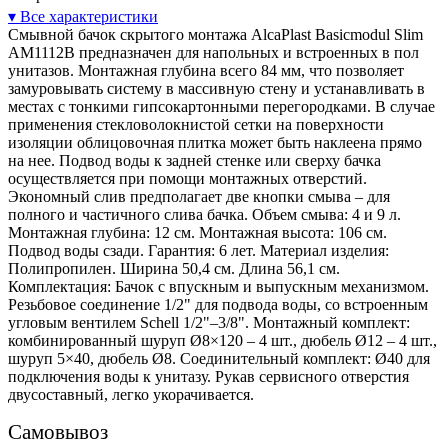
▾ Все характеристики
Смывной бачок скрытого монтажа AlcaPlast Basicmodul Slim
AM1112B предназначен для напольных и встроенных в пол
унитазов. Монтажная глубина всего 84 мм, что позволяет
замуровывать систему в массивную стену и устанавливать в
местах с тонкими гипсокартонными перегородками. В случае
применения стекловолокнистой сетки на поверхности
изоляции облицовочная плитка может быть наклеена прямо
на нее. Подвод воды к задней стенке или сверху бачка
осуществляется при помощи монтажных отверстий.
Экономный слив предполагает две кнопки смыва – для
полного и частичного слива бачка. Объем смыва: 4 и 9 л.
Монтажная глубина: 12 см. Монтажная высота: 106 см.
Подвод воды сзади. Гарантия: 6 лет. Материал изделия:
Полипропилен. Ширина 50,4 см. Длина 56,1 см.
Комплектация: Бачок с впускным и выпускным механизмом.
Резьбовое соединение 1/2" для подвода воды, со встроенным
угловым вентилем Schell 1/2"–3/8". Монтажный комплект:
комбинированный шуруп Ø8×120 – 4 шт., дюбель Ø12 – 4 шт.,
шуруп 5×40, дюбель Ø8. Соединительный комплект: Ø40 для
подключения воды к унитазу. Рукав сервисного отверстия
двусоставный, легко укорачивается.
Самовывоз