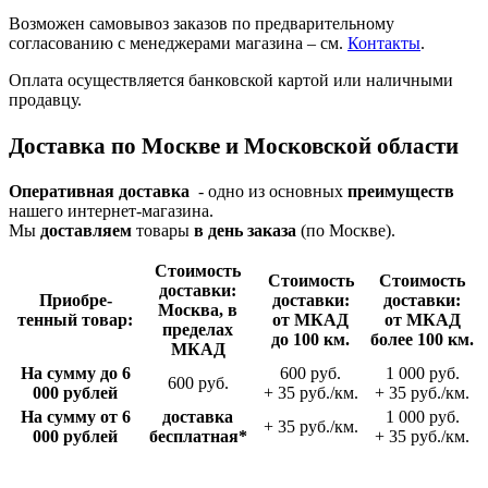
Возможен самовывоз заказов по предварительному
согласованию с менеджерами магазина – см.
Контакты
.
Оплата осуществляется банковской картой или наличными
продавцу.
Доставка по Москве и Московской области
Оперативная доставка
- одно из основных
преимуществ
нашего интернет-магазина.
Мы
доставляем
товары
в день заказа
(по Москве).
Стои­мость
Стои­мость
Стои­мость
доставки:
Приобре­
доставки:
доставки:
Москва, в
тенный товар:
от МКАД
от МКАД
пределах
до 100 км.
более 100 км.
МКАД
На сумму до 6
600 руб.
1 000 руб.
600 руб.
000 рублей
+ 35 руб./км.
+ 35 руб./км.
На сумму от 6
доставка
1 000 руб.
+ 35 руб./км.
000 рублей
беспла­тная*
+ 35 руб./км.