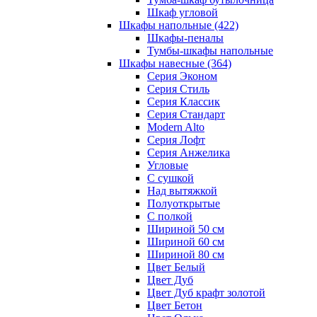
Шкаф угловой
Шкафы напольные
(422)
Шкафы-пеналы
Тумбы-шкафы напольные
Шкафы навесные
(364)
Серия Эконом
Серия Стиль
Серия Классик
Серия Стандарт
Modern Alto
Серия Лофт
Серия Анжелика
Угловые
С сушкой
Над вытяжкой
Полуоткрытые
С полкой
Шириной 50 см
Шириной 60 см
Шириной 80 см
Цвет Белый
Цвет Дуб
Цвет Дуб крафт золотой
Цвет Бетон