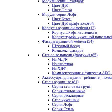
Модули серии Стандарт
Цвет Дуб
Цвет Ольха
Модули серии Лофт
Цвет Бетон
Цвет Дуб крафт золотой
Корпусы кухонной мебели
(12)
Корпус шкафа настенного
Корпус тумбы кухонной напольно
Фасады кухонной мебели
(54)
Штучный фасад
Комплект фасадов
Стеновые панели (фартуки)
(85)
Из МДФ
Из пластика
Из ХДФ
Комплектующие к фартукам АБС
Аксессуары для кухни - рейлинги, полк
Столы кухонные
(81)
Серии столовых групп
Серия стол-книжка
Серия раскладные
Стол кухонный
Серия Лофт
Серия Стиль