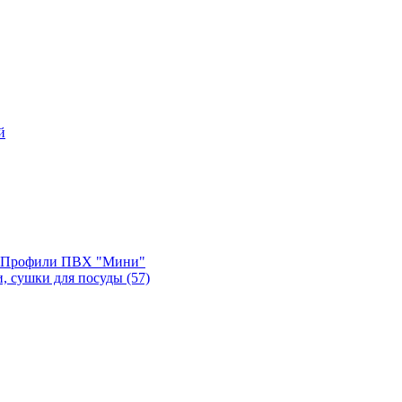
й
, Профили ПВХ "Мини"
и, сушки для посуды
(57)