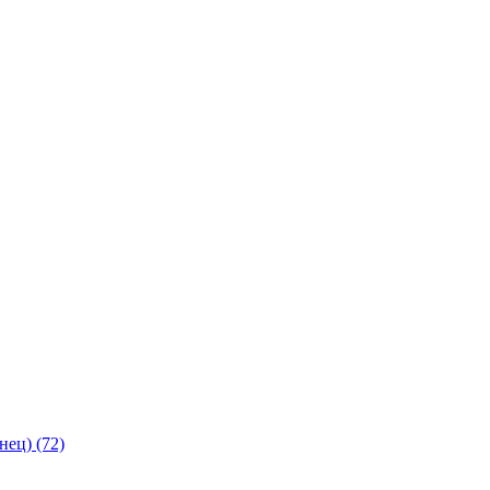
янец)
(72)