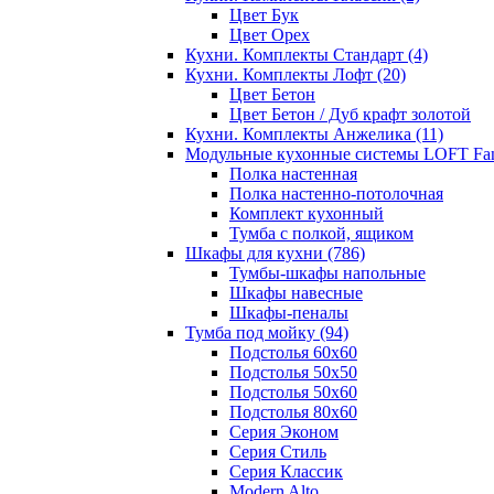
Цвет Бук
Цвет Орех
Кухни. Комплекты Стандарт
(4)
Кухни. Комплекты Лофт
(20)
Цвет Бетон
Цвет Бетон / Дуб крафт золотой
Кухни. Комплекты Анжелика
(11)
Модульные кухонные системы LOFT Fa
Полка настенная
Полка настенно-потолочная
Комплект кухонный
Тумба с полкой, ящиком
Шкафы для кухни
(786)
Тумбы-шкафы напольные
Шкафы навесные
Шкафы-пеналы
Тумба под мойку
(94)
Подстолья 60х60
Подстолья 50х50
Подстолья 50х60
Подстолья 80х60
Серия Эконом
Серия Стиль
Серия Классик
Modern Alto