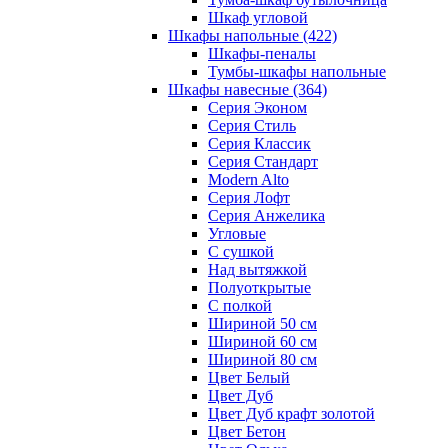
Шкаф угловой
Шкафы напольные
(422)
Шкафы-пеналы
Тумбы-шкафы напольные
Шкафы навесные
(364)
Серия Эконом
Серия Стиль
Серия Классик
Серия Стандарт
Modern Alto
Серия Лофт
Серия Анжелика
Угловые
С сушкой
Над вытяжкой
Полуоткрытые
С полкой
Шириной 50 см
Шириной 60 см
Шириной 80 см
Цвет Белый
Цвет Дуб
Цвет Дуб крафт золотой
Цвет Бетон