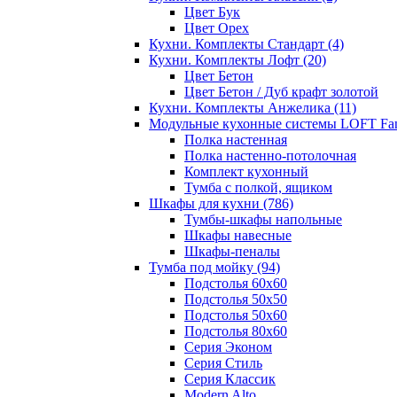
Цвет Бук
Цвет Орех
Кухни. Комплекты Стандарт
(4)
Кухни. Комплекты Лофт
(20)
Цвет Бетон
Цвет Бетон / Дуб крафт золотой
Кухни. Комплекты Анжелика
(11)
Модульные кухонные системы LOFT Fa
Полка настенная
Полка настенно-потолочная
Комплект кухонный
Тумба с полкой, ящиком
Шкафы для кухни
(786)
Тумбы-шкафы напольные
Шкафы навесные
Шкафы-пеналы
Тумба под мойку
(94)
Подстолья 60х60
Подстолья 50х50
Подстолья 50х60
Подстолья 80х60
Серия Эконом
Серия Стиль
Серия Классик
Modern Alto