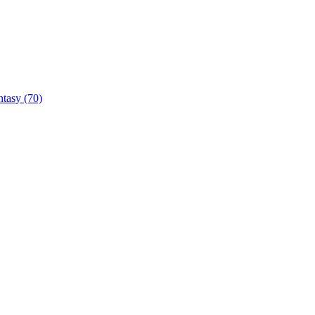
ntasy
(70)