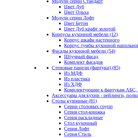
Модули серии Стандарт
Цвет Дуб
Цвет Ольха
Модули серии Лофт
Цвет Бетон
Цвет Дуб крафт золотой
Корпусы кухонной мебели
(12)
Корпус шкафа настенного
Корпус тумбы кухонной напольно
Фасады кухонной мебели
(54)
Штучный фасад
Комплект фасадов
Стеновые панели (фартуки)
(85)
Из МДФ
Из пластика
Из ХДФ
Комплектующие к фартукам АБС
Аксессуары для кухни - рейлинги, полк
Столы кухонные
(81)
Серии столовых групп
Серия стол-книжка
Серия раскладные
Стол кухонный
Серия Лофт
Серия Стиль