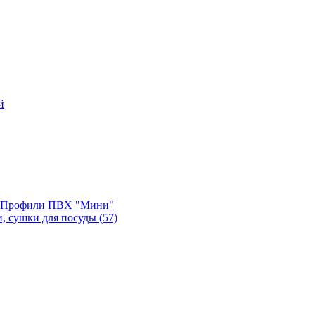
й
, Профили ПВХ "Мини"
и, сушки для посуды
(57)