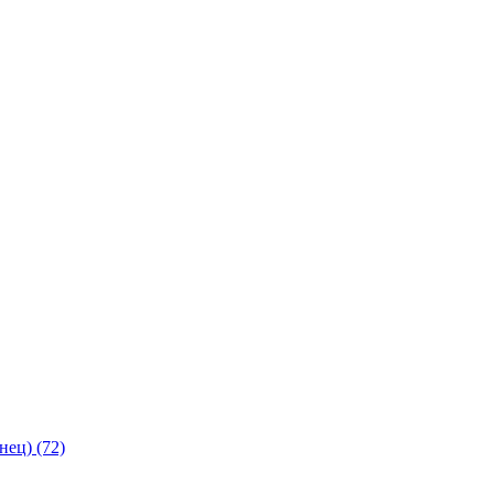
янец)
(72)