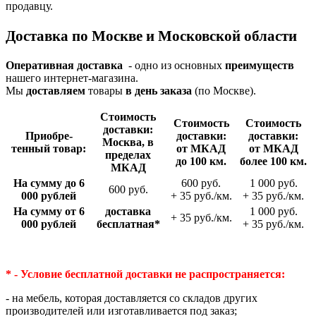
продавцу.
Доставка по Москве и Московской области
Оперативная доставка
- одно из основных
преимуществ
нашего интернет-магазина.
Мы
доставляем
товары
в день заказа
(по Москве).
Стои­мость
Стои­мость
Стои­мость
доставки:
Приобре­
доставки:
доставки:
Москва, в
тенный товар:
от МКАД
от МКАД
пределах
до 100 км.
более 100 км.
МКАД
На сумму до 6
600 руб.
1 000 руб.
600 руб.
000 рублей
+ 35 руб./км.
+ 35 руб./км.
На сумму от 6
доставка
1 000 руб.
+ 35 руб./км.
000 рублей
беспла­тная*
+ 35 руб./км.
* - Условие бесплатной доставки
не распространяется:
- на мебель, которая доставляется со складов других
производителей или изготавливается под заказ;