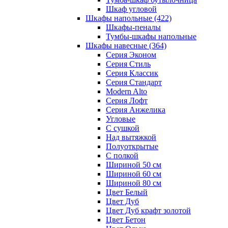
Шкаф угловой
Шкафы напольные
(422)
Шкафы-пеналы
Тумбы-шкафы напольные
Шкафы навесные
(364)
Серия Эконом
Серия Стиль
Серия Классик
Серия Стандарт
Modern Alto
Серия Лофт
Серия Анжелика
Угловые
С сушкой
Над вытяжкой
Полуоткрытые
С полкой
Шириной 50 см
Шириной 60 см
Шириной 80 см
Цвет Белый
Цвет Дуб
Цвет Дуб крафт золотой
Цвет Бетон