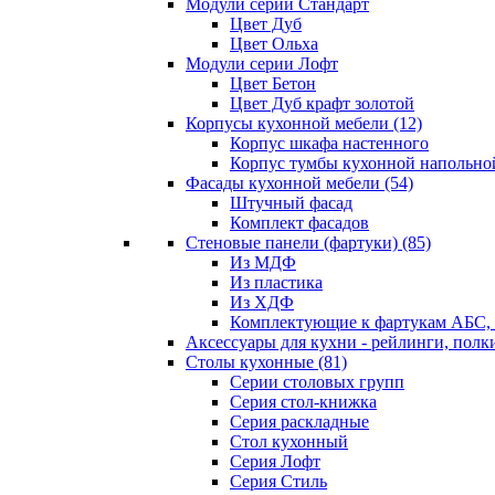
Модули серии Стандарт
Цвет Дуб
Цвет Ольха
Модули серии Лофт
Цвет Бетон
Цвет Дуб крафт золотой
Корпусы кухонной мебели
(12)
Корпус шкафа настенного
Корпус тумбы кухонной напольно
Фасады кухонной мебели
(54)
Штучный фасад
Комплект фасадов
Стеновые панели (фартуки)
(85)
Из МДФ
Из пластика
Из ХДФ
Комплектующие к фартукам АБС
Аксессуары для кухни - рейлинги, полк
Столы кухонные
(81)
Серии столовых групп
Серия стол-книжка
Серия раскладные
Стол кухонный
Серия Лофт
Серия Стиль