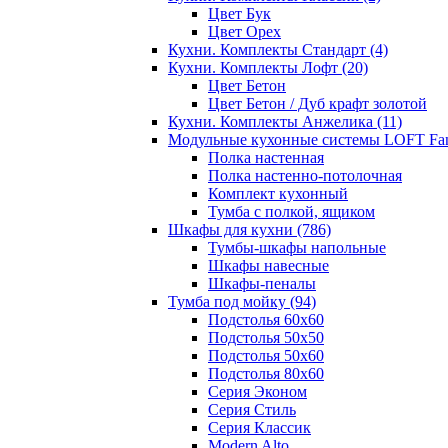
Цвет Бук
Цвет Орех
Кухни. Комплекты Стандарт
(4)
Кухни. Комплекты Лофт
(20)
Цвет Бетон
Цвет Бетон / Дуб крафт золотой
Кухни. Комплекты Анжелика
(11)
Модульные кухонные системы LOFT Fa
Полка настенная
Полка настенно-потолочная
Комплект кухонный
Тумба с полкой, ящиком
Шкафы для кухни
(786)
Тумбы-шкафы напольные
Шкафы навесные
Шкафы-пеналы
Тумба под мойку
(94)
Подстолья 60х60
Подстолья 50х50
Подстолья 50х60
Подстолья 80х60
Серия Эконом
Серия Стиль
Серия Классик
Modern Alto