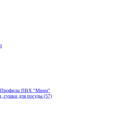
й
, Профили ПВХ "Мини"
и, сушки для посуды
(57)