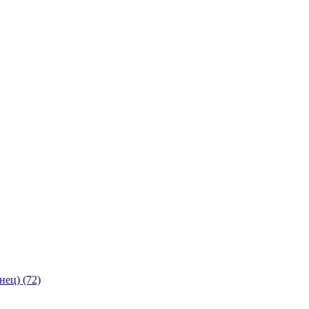
янец)
(72)