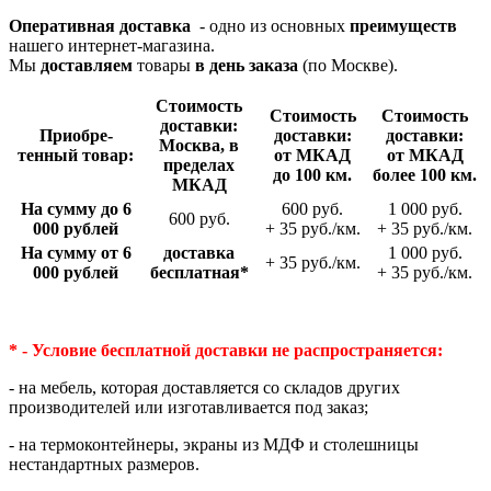
Оперативная доставка
- одно из основных
преимуществ
нашего интернет-магазина.
Мы
доставляем
товары
в день заказа
(по Москве).
Стои­мость
Стои­мость
Стои­мость
доставки:
Приобре­
доставки:
доставки:
Москва, в
тенный товар:
от МКАД
от МКАД
пределах
до 100 км.
более 100 км.
МКАД
На сумму до 6
600 руб.
1 000 руб.
600 руб.
000 рублей
+ 35 руб./км.
+ 35 руб./км.
На сумму от 6
доставка
1 000 руб.
+ 35 руб./км.
000 рублей
беспла­тная*
+ 35 руб./км.
* - Условие бесплатной доставки
не распространяется:
- на мебель, которая доставляется со складов других
производителей или изготавливается под заказ;
- на термоконтейнеры, экраны из МДФ и столешницы
нестандартных размеров.