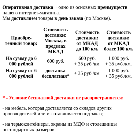
Оперативная доставка
- одно из основных
преимуществ
нашего интернет-магазина.
Мы
доставляем
товары
в день заказа
(по Москве).
Стои­мость
Стои­мость
Стои­мость
доставки:
Приобре­
доставки:
доставки:
Москва, в
тенный товар:
от МКАД
от МКАД
пределах
до 100 км.
более 100 км.
МКАД
На сумму до 6
600 руб.
1 000 руб.
600 руб.
000 рублей
+ 35 руб./км.
+ 35 руб./км.
На сумму от 6
доставка
1 000 руб.
+ 35 руб./км.
000 рублей
беспла­тная*
+ 35 руб./км.
* - Условие бесплатной доставки
не распространяется:
- на мебель, которая доставляется со складов других
производителей или изготавливается под заказ;
- на термоконтейнеры, экраны из МДФ и столешницы
нестандартных размеров.