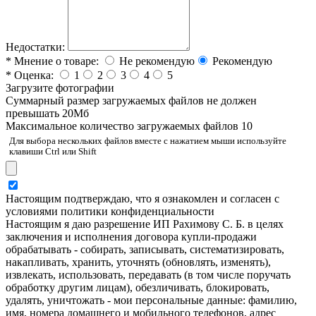
Недостатки:
*
Мнение о товаре:
Не рекомендую
Рекомендую
*
Оценка:
1
2
3
4
5
Загрузите фотографии
Cуммарный размер загружаемых файлов не должен
превышать 20Мб
Максимальное количество загружаемых файлов 10
Для выбора нескольких файлов вместе с нажатием мыши используйте
клавиши Ctrl или Shift
Настоящим подтверждаю, что я ознакомлен и согласен с
условиями политики конфиденциальности
Настоящим я даю разрешение ИП Рахимову С. Б. в целях
заключения и исполнения договора купли-продажи
обрабатывать - собирать, записывать, систематизировать,
накапливать, хранить, уточнять (обновлять, изменять),
извлекать, использовать, передавать (в том числе поручать
обработку другим лицам), обезличивать, блокировать,
удалять, уничтожать - мои персональные данные: фамилию,
имя, номера домашнего и мобильного телефонов, адрес