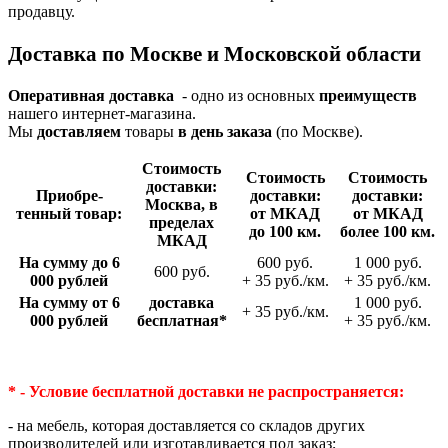
продавцу.
Доставка по Москве и Московской области
Оперативная доставка
- одно из основных
преимуществ
нашего интернет-магазина.
Мы
доставляем
товары
в день заказа
(по Москве).
Стои­мость
Стои­мость
Стои­мость
доставки:
Приобре­
доставки:
доставки:
Москва, в
тенный товар:
от МКАД
от МКАД
пределах
до 100 км.
более 100 км.
МКАД
На сумму до 6
600 руб.
1 000 руб.
600 руб.
000 рублей
+ 35 руб./км.
+ 35 руб./км.
На сумму от 6
доставка
1 000 руб.
+ 35 руб./км.
000 рублей
беспла­тная*
+ 35 руб./км.
* - Условие бесплатной доставки
не распространяется:
- на мебель, которая доставляется со складов других
производителей или изготавливается под заказ;